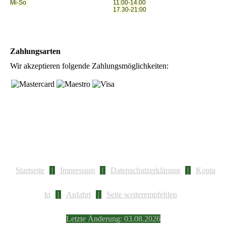
Mi-So
11:00-14:00
17.30-21:00
Zahlungsarten
Wir akzeptieren folgende Zahlungsmöglichkeiten:
Startseite
|
Impressum
|
Datenschutzerklärung
|
Konta
kt
|
Anfahrt
|
Seite weiterempfehlen
Letzte Änderung: 03.08.2026